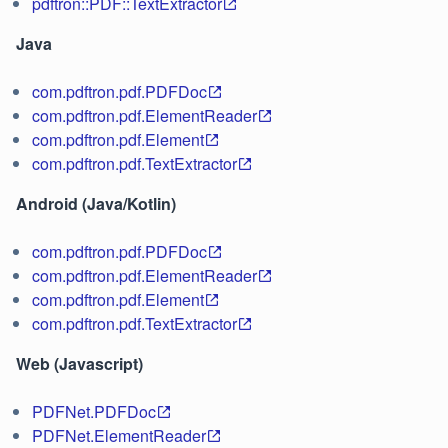
pdftron::PDF::TextExtractor
Java
com.pdftron.pdf.PDFDoc
com.pdftron.pdf.ElementReader
com.pdftron.pdf.Element
com.pdftron.pdf.TextExtractor
Android (Java/Kotlin)
com.pdftron.pdf.PDFDoc
com.pdftron.pdf.ElementReader
com.pdftron.pdf.Element
com.pdftron.pdf.TextExtractor
Web (Javascript)
PDFNet.PDFDoc
PDFNet.ElementReader