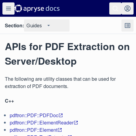
Section:
Guides
APIs for PDF Extraction on
Server/Desktop
The following are utility classes that can be used for
extraction of PDF documents.
C++
pdftron::PDF::PDFDoc
pdftron::PDF::ElementReader
pdftron::PDF::Element